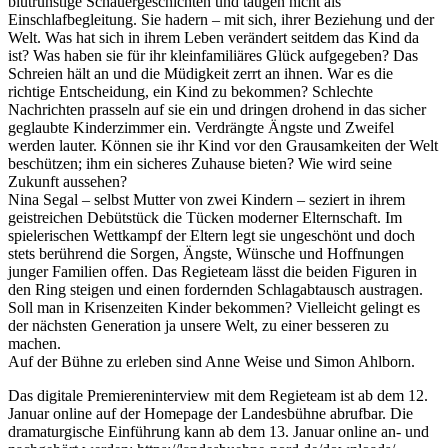
blutrünstige Schauergeschichten und taugen nicht als
Einschlafbegleitung. Sie hadern – mit sich, ihrer Beziehung und der
Welt. Was hat sich in ihrem Leben verändert seitdem das Kind da
ist? Was haben sie für ihr kleinfamiliäres Glück aufgegeben? Das
Schreien hält an und die Müdigkeit zerrt an ihnen. War es die
richtige Entscheidung, ein Kind zu bekommen? Schlechte
Nachrichten prasseln auf sie ein und dringen drohend in das sicher
geglaubte Kinderzimmer ein. Verdrängte Ängste und Zweifel
werden lauter. Können sie ihr Kind vor den Grausamkeiten der Welt
beschützen; ihm ein sicheres Zuhause bieten? Wie wird seine
Zukunft aussehen?
Nina Segal – selbst Mutter von zwei Kindern – seziert in ihrem
geistreichen Debütstück die Tücken moderner Elternschaft. Im
spielerischen Wettkampf der Eltern legt sie ungeschönt und doch
stets berührend die Sorgen, Ängste, Wünsche und Hoffnungen
junger Familien offen. Das Regieteam lässt die beiden Figuren in
den Ring steigen und einen fordernden Schlagabtausch austragen.
Soll man in Krisenzeiten Kinder bekommen? Vielleicht gelingt es
der nächsten Generation ja unsere Welt, zu einer besseren zu
machen.
Auf der Bühne zu erleben sind Anne Weise und Simon Ahlborn.
Das digitale Premiereninterview mit dem Regieteam ist ab dem 12.
Januar online auf der Homepage der Landesbühne abrufbar. Die
dramaturgische Einführung kann ab dem 13. Januar online an- und