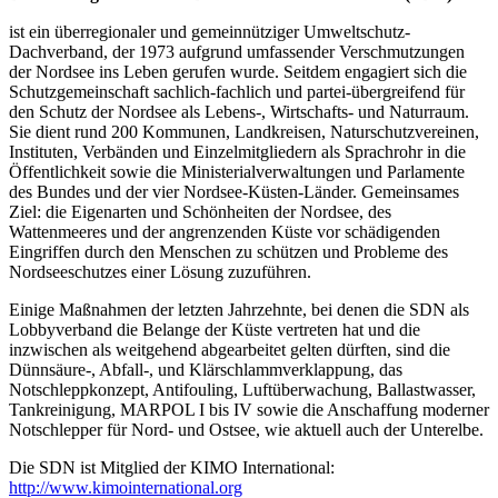
ist ein überregionaler und gemeinnütziger Umweltschutz-
Dachverband, der 1973 aufgrund umfassender Verschmutzungen
der Nordsee ins Leben gerufen wurde. Seitdem engagiert sich die
Schutzgemeinschaft sachlich-fachlich und partei-übergreifend für
den Schutz der Nordsee als Lebens-, Wirtschafts- und Naturraum.
Sie dient rund 200 Kommunen, Landkreisen, Naturschutzvereinen,
Instituten, Verbänden und Einzelmitgliedern als Sprachrohr in die
Öffentlichkeit sowie die Ministerialverwaltungen und Parlamente
des Bundes und der vier Nordsee-Küsten-Länder. Gemeinsames
Ziel: die Eigenarten und Schönheiten der Nordsee, des
Wattenmeeres und der angrenzenden Küste vor schädigenden
Eingriffen durch den Menschen zu schützen und Probleme des
Nordseeschutzes einer Lösung zuzuführen.
Einige Maßnahmen der letzten Jahrzehnte, bei denen die SDN als
Lobbyverband die Belange der Küste vertreten hat und die
inzwischen als weitgehend abgearbeitet gelten dürften, sind die
Dünnsäure-, Abfall-, und Klärschlammverklappung, das
Notschleppkonzept, Antifouling, Luftüberwachung, Ballastwasser,
Tankreinigung, MARPOL I bis IV sowie die Anschaffung moderner
Notschlepper für Nord- und Ostsee, wie aktuell auch der Unterelbe.
Die SDN ist Mitglied der KIMO International:
http://www.kimointernational.org