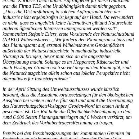
erstellt. Kurioses Detail dabei: Auftraggeber für diese Gutachten
war die Firma TES, eine Unabhängigkeit damit nicht gegeben.
„Dass die Diskursführung in solchen Auftragsgutachten der
Industrie nicht ergebnisoffen ist,liegt auf der Hand. Da verwundert
es nicht, dass es angeblich keine Alternativen gibtund Naturschutz
anderen öffentlichen Interessen untergeordnet werden soll“,
kommentiert Stefanie Eilers, erste Vorsitzende des Naturschutzbund
(NABU) Wilhelmshaven. „Wir fordern den Planungsausschuss und
das Planungsamt auf, erstmal Wilhelmshavens Grodenflächen
außerhalb der Naturschutzgebiete in nachhaltige industrielle
Nutzung zu bringen, bevor man sich an die angestrebte
Überplanung macht. Solange es im Heppenser, Rüstersieler und
auch Voslapper Groden noch so viel ungenutzten Raum gibt, sind
die Naturschutzgebiete allein schon aus lokaler Perspektive nicht
alternativlos für Industrieprojekte.“
In der April-Sitzung des Umweltausschusses wurde kürzlich
bekannt, dass die Ausnahmevoraussetzungen für den ökologischen
Ausgleich bei weitem nicht erfüllt sind und damit die Überplanung
des NaturschutzgebietsVoslapper Groden-Nord im ersten Anlauf
gescheitert ist. Der Rat hatte die Öffentlichkeitsbeteiligung zu den
rund 6.000 Seiten Planungsunterlagen auf 6 Wochen verkürzt, um
dem Zeitdruck des VorhabenträgersRechnung zu tragen.
Bereits bei den Beschlussfassungen der kommunalen Gremien im
September wurde kontrovers diskutiert, dass der Entwurf der