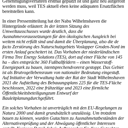
Genehmigungsverfahren erstmal geplatzt ist und ganz neu aufgerollt
werden muss, weil TES aktuell eben keine adäquaten Ersatzflächen
bereitstellen kann.
In einer Pressemitteilung hat der Nabu Wilhelmshaven die
Hintergründe erläutert:
In der letzten Sitzung des
Umweltausschusses wurde deutlich, dass die
Ausnahmevoraussetzungen für den ökologischen Ausgleich bei
weitem nicht erfüllt sind und damit die Überplanung, also die de
facto Zerstörung des Naturschutzgebiets Voslapper Groden-Nord im
ersten Anlauf gescheitert ist. Das Vorhaben der niederländischen
Firma Tree Energy Solutions (TES), dort auf einer Fläche von 145
ha – dies entspräche 360 Fußballfeldern – einen Wasserstoff-
Energiepark zu bauen, istentsprechendvorerst gestoppt. Das Gebiet
ist als Brutvogellebensraum von nationaler Bedeutung eingestuft.
Auf Initiative der Verwaltung hatte der Rat der Stadt Wilhelmshaven
2021 die Aufstellung des Bebauungsplans 225 für die TES-Fläche
beschlossen, 2022 eine frühzeitige und 2023 eine förmliche
Öffentlichkeitsbeteiligungzum Entwurf der
Bauleitplanungdurchgeführt.
Ein solches Vorhaben ist unverträglich mit den EU-Regelungen zu
Natura 2000 und damit grundsätzlich unzulässig. Um trotzdem
bauen zu können, wurden Gutachten zu Ausnahmetatbeständen der
Alternativenprüfung und der Abwägung öffentlicher Interessen