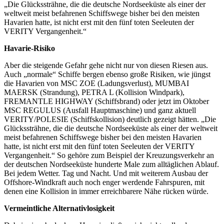
„Die Glückssträhne, die die deutsche Nordseeküste als einer der
weltweit meist befahrenen Schiffswege bisher bei den meisten
Havarien hatte, ist nicht erst mit den fünf toten Seeleuten der
VERITY Vergangenheit.“
Havarie-Risiko
Aber die steigende Gefahr gehe nicht nur von diesen Riesen aus.
Auch „normale“ Schiffe bergen ebenso große Risiken, wie jüngst
die Havarien von MSC ZOE (Ladungsverlust), MUMBAI
MAERSK (Strandung), PETRA L (Kollision Windpark),
FREMANTLE HIGHWAY (Schiffsbrand) oder jetzt im Oktober
MSC REGULUS (Ausfall Hauptmaschine) und ganz aktuell
VERITY/POLESIE (Schiffskollision) deutlich gezeigt hätten. „Die
Glückssträhne, die die deutsche Nordseeküste als einer der weltweit
meist befahrenen Schiffswege bisher bei den meisten Havarien
hatte, ist nicht erst mit den fünf toten Seeleuten der VERITY
Vergangenheit.“ So gehöre zum Beispiel der Kreuzungsverkehr an
der deutschen Nordseeküste hunderte Male zum alltäglichen Ablauf.
Bei jedem Wetter. Tag und Nacht. Und mit weiterem Ausbau der
Offshore-Windkraft auch noch enger werdende Fahrspuren, mit
denen eine Kollision in immer erreichbarere Nähe rücken würde.
Vermeintliche Alternativlosigkeit