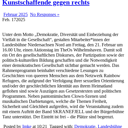
Kunstschaffende gegen rechts
Februar 2025
No Responses »
Feb.
17
2025
Unter dem Motto „Demokratie, Diversität und Einbeziehung der
Vielfalt in die Gesellschaft“, gestalten Mitarbeiter*innen der
Landesbühne Niedersachsen Nord am Freitag, den 21. Februar um
16.00 Uhr, einen Aktionstag im TheOs Wilhelmshaven. Damit soll
ein Ort des gesellschaftlichen Diskurses, der Partizipation sowie der
politisch-kulturellen Bildung geschaffen und die Notwendigkeit
einer demokratischen Gesellschaft sichtbar gemacht werden. Das
Rahmenprogramm beinhaltet verschiedene Lesungen zu
Geschichten von queeren Menschen aus dem Netzwerk Rainbow
Refugees, die aufgrund der Verfolgung ihrer sexuellen Orientierung
und/oder der geschlechtlichen Identität aus ihrem Heimatland
geflohen sind sowie Auszügen aus Gesetzestexten und politischen
Programmen. Neben pantomimischen Clown-Szenen und
musikalischen Darbietungen, welche die Themen Freiheit,
Sicherheit und Gleichheit aufgreifen, wird die Veranstaltung zudem
mit einem Auftritt der Band SKRANEFJELL und der Bürgerbühne
Tanz unterstützt. Der Eintritt ist frei – die Plätze sind begrenzt.
Posted by
Imke
at 10:21
Tagged with:
Demokratie
,
Landesbühne