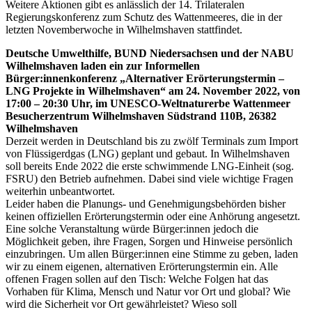
Weitere Aktionen gibt es anlässlich der 14. Trilateralen
Regierungskonferenz zum Schutz des Wattenmeeres, die in der
letzten Novemberwoche in Wilhelmshaven stattfindet.
Deutsche Umwelthilfe, BUND Niedersachsen und der NABU
Wilhelmshaven laden ein zur Informellen
Bürger:innenkonferenz „Alternativer Erörterungstermin –
LNG Projekte in Wilhelmshaven“ am 24. November 2022, von
17:00 – 20:30 Uhr, im UNESCO-Weltnaturerbe Wattenmeer
Besucherzentrum Wilhelmshaven Südstrand 110B, 26382
Wilhelmshaven
Derzeit werden in Deutschland bis zu zwölf Terminals zum Import
von Flüssigerdgas (LNG) geplant und gebaut. In Wilhelmshaven
soll bereits Ende 2022 die erste schwimmende LNG-Einheit (sog.
FSRU) den Betrieb aufnehmen. Dabei sind viele wichtige Fragen
weiterhin unbeantwortet.
Leider haben die Planungs- und Genehmigungsbehörden bisher
keinen offiziellen Erörterungstermin oder eine Anhörung angesetzt.
Eine solche Veranstaltung würde Bürger:innen jedoch die
Möglichkeit geben, ihre Fragen, Sorgen und Hinweise persönlich
einzubringen. Um allen Bürger:innen eine Stimme zu geben, laden
wir zu einem eigenen, alternativen Erörterungstermin ein. Alle
offenen Fragen sollen auf den Tisch: Welche Folgen hat das
Vorhaben für Klima, Mensch und Natur vor Ort und global? Wie
wird die Sicherheit vor Ort gewährleistet? Wieso soll