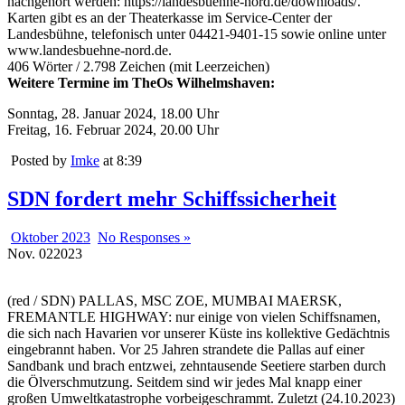
nachgehört werden: https://landesbuehne-nord.de/downloads/.
Karten gibt es an der Theaterkasse im Service-Center der
Landesbühne, telefonisch unter 04421-9401-15 sowie online unter
www.landesbuehne-nord.de.
406 Wörter / 2.798 Zeichen (mit Leerzeichen)
Weitere Termine im TheOs Wilhelmshaven:
Sonntag, 28. Januar 2024, 18.00 Uhr
Freitag, 16. Februar 2024, 20.00 Uhr
Posted by
Imke
at 8:39
SDN fordert mehr Schiffssicherheit
Oktober 2023
No Responses »
Nov.
02
2023
(red / SDN) PALLAS, MSC ZOE, MUMBAI MAERSK,
FREMANTLE HIGHWAY: nur einige von vielen Schiffsnamen,
die sich nach Havarien vor unserer Küste ins kollektive Gedächtnis
eingebrannt haben. Vor 25 Jahren strandete die Pallas auf einer
Sandbank und brach entzwei, zehntausende Seetiere starben durch
die Ölverschmutzung. Seitdem sind wir jedes Mal knapp einer
großen Umweltkatastrophe vorbeigeschrammt. Zuletzt (24.10.2023)