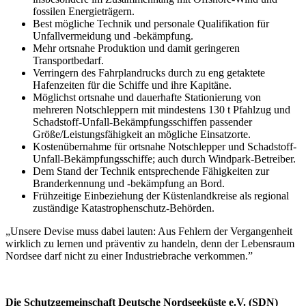
fossilen Energieträgern.
Best mögliche Technik und personale Qualifikation für
Unfallvermeidung und -bekämpfung.
Mehr ortsnahe Produktion und damit geringeren
Transportbedarf.
Verringern des Fahrplandrucks durch zu eng getaktete
Hafenzeiten für die Schiffe und ihre Kapitäne.
Möglichst ortsnahe und dauerhafte Stationierung von
mehreren Notschleppern mit mindestens 130 t Pfahlzug und
Schadstoff-Unfall-Bekämpfungsschiffen passender
Größe/Leistungsfähigkeit an mögliche Einsatzorte.
Kostenübernahme für ortsnahe Notschlepper und Schadstoff-
Unfall-Bekämpfungsschiffe; auch durch Windpark-Betreiber.
Dem Stand der Technik entsprechende Fähigkeiten zur
Branderkennung und -bekämpfung an Bord.
Frühzeitige Einbeziehung der Küstenlandkreise als regional
zuständige Katastrophenschutz-Behörden.
„Unsere Devise muss dabei lauten: Aus Fehlern der Vergangenheit
wirklich zu lernen und präventiv zu handeln, denn der Lebensraum
Nordsee darf nicht zu einer Industriebrache verkommen.”
Die Schutzgemeinschaft Deutsche Nordseeküste e.V. (SDN)