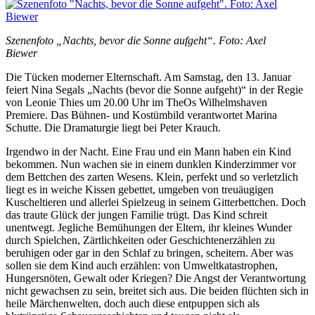
Szenenfoto „Nachts, bevor die Sonne aufgeht“. Foto: Axel
Biewer
Die Tücken moderner Elternschaft. Am Samstag, den 13. Januar
feiert Nina Segals „Nachts (bevor die Sonne aufgeht)“ in der Regie
von Leonie Thies um 20.00 Uhr im TheOs Wilhelmshaven
Premiere. Das Bühnen- und Kostümbild verantwortet Marina
Schutte. Die Dramaturgie liegt bei Peter Krauch.
Irgendwo in der Nacht. Eine Frau und ein Mann haben ein Kind
bekommen. Nun wachen sie in einem dunklen Kinderzimmer vor
dem Bettchen des zarten Wesens. Klein, perfekt und so verletzlich
liegt es in weiche Kissen gebettet, umgeben von treuäugigen
Kuscheltieren und allerlei Spielzeug in seinem Gitterbettchen. Doch
das traute Glück der jungen Familie trügt. Das Kind schreit
unentwegt. Jegliche Bemühungen der Eltern, ihr kleines Wunder
durch Spielchen, Zärtlichkeiten oder Geschichtenerzählen zu
beruhigen oder gar in den Schlaf zu bringen, scheitern. Aber was
sollen sie dem Kind auch erzählen: von Umweltkatastrophen,
Hungersnöten, Gewalt oder Kriegen? Die Angst der Verantwortung
nicht gewachsen zu sein, breitet sich aus. Die beiden flüchten sich in
heile Märchenwelten, doch auch diese entpuppen sich als