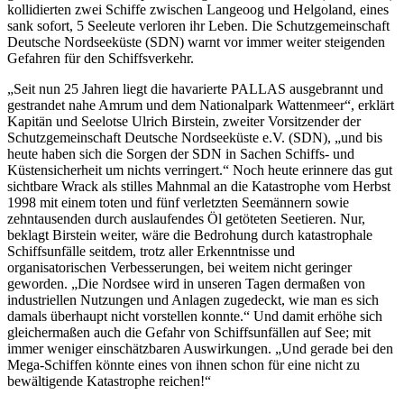
kollidierten zwei Schiffe zwischen Langeoog und Helgoland, eines
sank sofort, 5 Seeleute verloren ihr Leben. Die Schutzgemeinschaft
Deutsche Nordseeküste (SDN) warnt vor immer weiter steigenden
Gefahren für den Schiffsverkehr.
„Seit nun 25 Jahren liegt die havarierte PALLAS ausgebrannt und
gestrandet nahe Amrum und dem Nationalpark Wattenmeer“, erklärt
Kapitän und Seelotse Ulrich Birstein, zweiter Vorsitzender der
Schutzgemeinschaft Deutsche Nordseeküste e.V. (SDN), „und bis
heute haben sich die Sorgen der SDN in Sachen Schiffs- und
Küstensicherheit um nichts verringert.“ Noch heute erinnere das gut
sichtbare Wrack als stilles Mahnmal an die Katastrophe vom Herbst
1998 mit einem toten und fünf verletzten Seemännern sowie
zehntausenden durch auslaufendes Öl getöteten Seetieren. Nur,
beklagt Birstein weiter, wäre die Bedrohung durch katastrophale
Schiffsunfälle seitdem, trotz aller Erkenntnisse und
organisatorischen Verbesserungen, bei weitem nicht geringer
geworden. „Die Nordsee wird in unseren Tagen dermaßen von
industriellen Nutzungen und Anlagen zugedeckt, wie man es sich
damals überhaupt nicht vorstellen konnte.“ Und damit erhöhe sich
gleichermaßen auch die Gefahr von Schiffsunfällen auf See; mit
immer weniger einschätzbaren Auswirkungen. „Und gerade bei den
Mega-Schiffen könnte eines von ihnen schon für eine nicht zu
bewältigende Katastrophe reichen!“