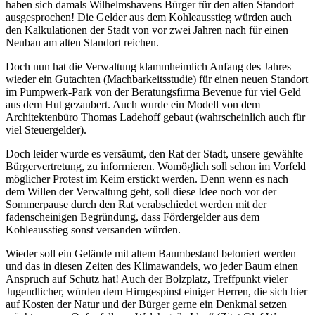
haben sich damals Wilhelmshavens Bürger für den alten Standort
ausgesprochen! Die Gelder aus dem Kohleausstieg würden auch
den Kalkulationen der Stadt von vor zwei Jahren nach für einen
Neubau am alten Standort reichen.
Doch nun hat die Verwaltung klammheimlich Anfang des Jahres
wieder ein Gutachten (Machbarkeitsstudie) für einen neuen Standort
im Pumpwerk-Park von der Beratungsfirma Bevenue für viel Geld
aus dem Hut gezaubert. Auch wurde ein Modell von dem
Architektenbüro Thomas Ladehoff gebaut (wahrscheinlich auch für
viel Steuergelder).
Doch leider wurde es versäumt, den Rat der Stadt, unsere gewählte
Bürgervertretung, zu informieren. Womöglich soll schon im Vorfeld
möglicher Protest im Keim erstickt werden. Denn wenn es nach
dem Willen der Verwaltung geht, soll diese Idee noch vor der
Sommerpause durch den Rat verabschiedet werden mit der
fadenscheinigen Begründung, dass Fördergelder aus dem
Kohleausstieg sonst versanden würden.
Wieder soll ein Gelände mit altem Baumbestand betoniert werden –
und das in diesen Zeiten des Klimawandels, wo jeder Baum einen
Anspruch auf Schutz hat! Auch der Bolzplatz, Treffpunkt vieler
Jugendlicher, würden dem Hirngespinst einiger Herren, die sich hier
auf Kosten der Natur und der Bürger gerne ein Denkmal setzen