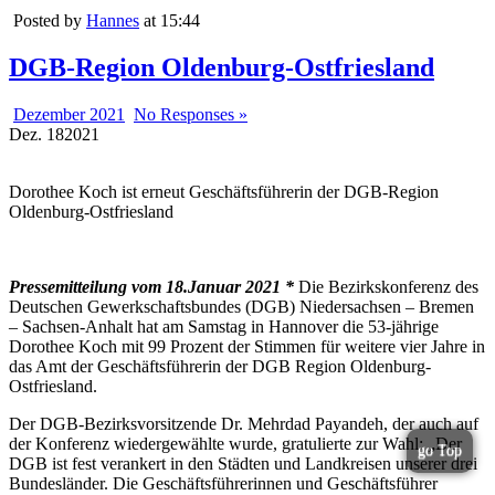
Posted by
Hannes
at 15:44
DGB-Region Oldenburg-Ostfriesland
Dezember 2021
No Responses »
Dez.
18
2021
Dorothee Koch ist erneut Geschäftsführerin der DGB-Region
Oldenburg-Ostfriesland
Pressemitteilung vom 18.Januar 2021 *
Die Bezirkskonferenz des
Deutschen Gewerkschaftsbundes (DGB) Niedersachsen – Bremen
– Sachsen-Anhalt hat am Samstag in Hannover die 53-jährige
Dorothee Koch mit 99 Prozent der Stimmen für weitere vier Jahre in
das Amt der Geschäftsführerin der DGB Region Oldenburg-
Ostfriesland.
Der DGB-Bezirksvorsitzende Dr. Mehrdad Payandeh, der auch auf
der Konferenz wiedergewählte wurde, gratulierte zur Wahl: „Der
go Top
DGB ist fest verankert in den Städten und Landkreisen unserer drei
Bundesländer. Die Geschäftsführerinnen und Geschäftsführer