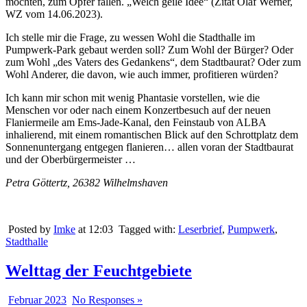
möchten, zum Opfer fallen. „Welch geile Idee“ (Zitat Olaf Werner,
WZ vom 14.06.2023).
Ich stelle mir die Frage, zu wessen Wohl die Stadthalle im
Pumpwerk-Park gebaut werden soll? Zum Wohl der Bürger? Oder
zum Wohl „des Vaters des Gedankens“, dem Stadtbaurat? Oder zum
Wohl Anderer, die davon, wie auch immer, profitieren würden?
Ich kann mir schon mit wenig Phantasie vorstellen, wie die
Menschen vor oder nach einem Konzertbesuch auf der neuen
Flaniermeile am Ems-Jade-Kanal, den Feinstaub von ALBA
inhalierend, mit einem romantischen Blick auf den Schrottplatz dem
Sonnenuntergang entgegen flanieren… allen voran der Stadtbaurat
und der Oberbürgermeister …
Petra Göttertz, 26382 Wilhelmshaven
Posted by
Imke
at 12:03
Tagged with:
Leserbrief
,
Pumpwerk
,
Stadthalle
Welttag der Feuchtgebiete
Februar 2023
No Responses »