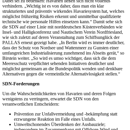
Dabei sei zu bedenken: Havarien ließen sich nicht vollends
verhindern. „Wichtig ist es von daher, dass man ein klar
strukturiertes und präventiv wirkendes Havariesystem hat, welches
möglichst frühzeitig Risiken erkennt und unmittelbar qualifizierte
technische wie personale Hilfen einsetzen kann.“ Damit sehe sich
die SDN auf einer Linie mit norddeutschen Küstenverbänden wie
Insel- und Halligkonferenz und Nautischem Verein Nordfriesland,
wie sich zuletzt auf deren Veranstaltung zum Schiffsunglück der
PALLAS erneut gezeigt habe. „In Berlin wird es immer deutlicher,
dass der Schutz von Nordsee und Wattenmeer zu Gunsten einer
umfangreichen Industrialisierung zunehmend ins Abseits gerät,“ so
Birstein weiter. „So wird es umso wichtiger, dass sich die dem
Meeresschutz verpflichtet sehenden Initiativen deutlicher und
möglichst gemeinsam an die Bundespolitik wenden und denkbare
Alternativen gegen die vermeintliche Alternativlosigkeit stellen.“
SDN-Forderungen
Um die Wahrscheinlichkeiten von Havarien und deren Folgen
wenigstens zu verringern, erwartet die SDN von den
verantwortlichen Entscheidern:
Prävention zur Unfallvermeidung und -bekämpfung statt
erzwungene Reaktion im Falle eines Unfalls.
Umweltschonendes Überdenken der Ausbauziele;
insbesondere im Zusammenhang mit Offshore-Wind und